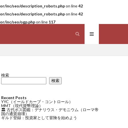
r/inc/seo/description_robots.php
on line
42
r/inc/seo/description_robots.php
on line
42
r/inc/seo/ogp.php
on line
117
検索
検索
Recent Posts
YYC（イールドカーブ・コントロール）
MMT（現代貨幣理論）
🏛 古代ボス図鑑：デナリウス・デモニウム（ローマ帝
国の通貨崩壊）
ギルド登録：投資家として冒険を始めよう