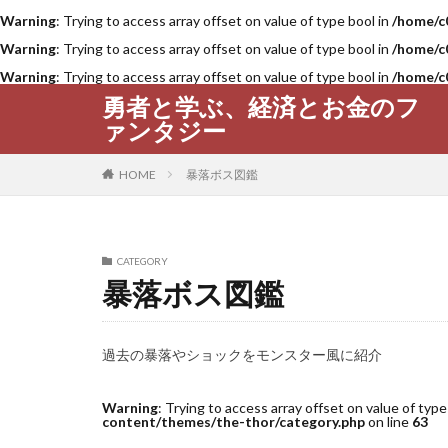
Warning
: Trying to access array offset on value of type bool in
/home/c
Warning
: Trying to access array offset on value of type bool in
/home/c
Warning
: Trying to access array offset on value of type bool in
/home/c
勇者と学ぶ、経済とお金のフ
ァンタジー
HOME
暴落ボス図鑑
CATEGORY
暴落ボス図鑑
過去の暴落やショックをモンスター風に紹介
Warning
: Trying to access array offset on value of type
content/themes/the-thor/category.php
on line
63