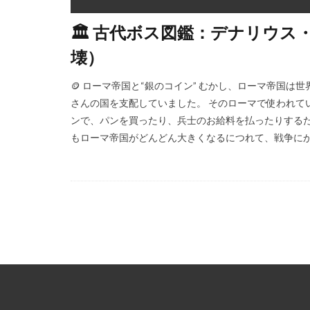
🏛 古代ボス図鑑：デナリウ
壊）
🪙 ローマ帝国と“銀のコイン” むかし、ローマ帝国
さんの国を支配していました。 そのローマで使われて
ンで、パンを買ったり、兵士のお給料を払ったりするため
もローマ帝国がどんどん大きくなるにつれて、戦争にかか