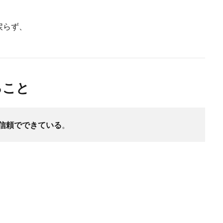
戻らず、
ること
信頼でできている
。