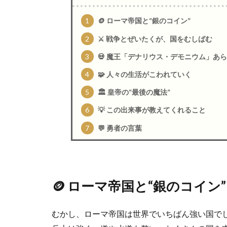
1
🪙 ローマ帝国と“銀のコイン”
2
⚔️ 戦争とぜいたくが、国をむしばむ
3
💀 魔王「デナリウス・デモニウム」あ
4
🧩 人々の生活がこわれていく
5
🏛 皇帝の“最後の魔法”
6
💡 この出来事が教えてくれること
7
💬 勇者の言葉
🪙 ローマ帝国と“銀のコイン”
むかし、ローマ帝国は世界でいちばん強い国で