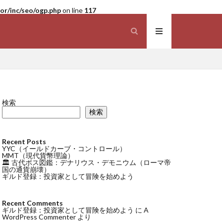
r/inc/seo/ogp.php
on line
117
検索
検索
Recent Posts
YYC（イールドカーブ・コントロール）
MMT（現代貨幣理論）
🏛 古代ボス図鑑：デナリウス・デモニウム（ローマ帝
国の通貨崩壊）
ギルド登録：投資家として冒険を始めよう
Recent Comments
ギルド登録：投資家として冒険を始めよう
に
A
WordPress Commenter
より