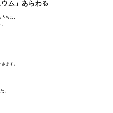
ニウム」あらわる
るうちに、
た。
いきます。
した。